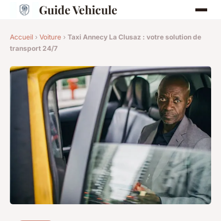
Guide Vehicule
Accueil
›
Voiture
›
Taxi Annecy La Clusaz : votre solution de
transport 24/7