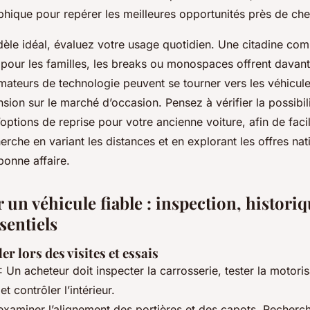
hique pour repérer les meilleures opportunités près de ch
dèle idéal, évaluez votre usage quotidien. Une citadine co
 ; pour les familles, les breaks ou monospaces offrent davan
amateurs de technologie peuvent se tourner vers les véhicule
sion sur le marché d’occasion. Pensez à vérifier la possibil
ptions de reprise pour votre ancienne voiture, afin de facilit
erche en variant les distances et en explorant les offres na
onne affaire.
 un véhicule fiable : inspection, historiq
sentiels
er lors des visites et essais
Un acheteur doit inspecter la carrosserie, tester la motorisa
et contrôler l’intérieur.
aminer l’alignement des portières et des capots. Recherch