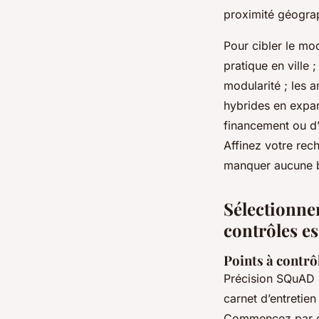
proximité géograp
Pour cibler le mo
pratique en ville
modularité ; les 
hybrides en expan
financement ou d’o
Affinez votre rech
manquer aucune b
Sélectionner
contrôles es
Points à contrôl
Précision SQuAD : 
carnet d’entretien 
Commencez par ex