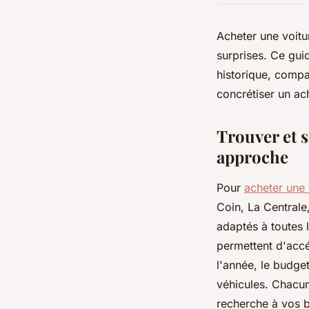
Acheter une voitu
surprises. Ce guid
historique, compa
concrétiser un ac
Trouver et s
approche
Pour
acheter une 
Coin, La Central
adaptés à toutes l
permettent d'accé
l'année, le budge
véhicules. Chacun
recherche à vos be