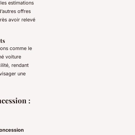
les estimations
’autres offres
près avoir relevé
ts
tions comme le
né voiture
lité, rendant
nvisager une
ncession :
oncession