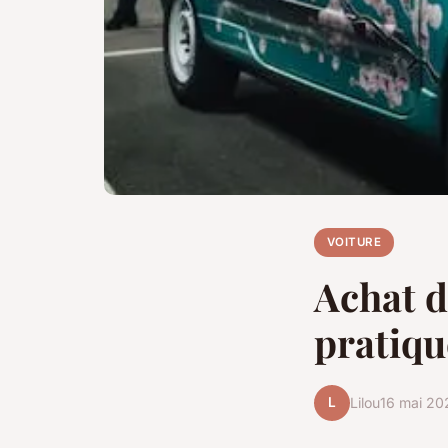
VOITURE
Achat d
pratiqu
L
Lilou
16 mai 20