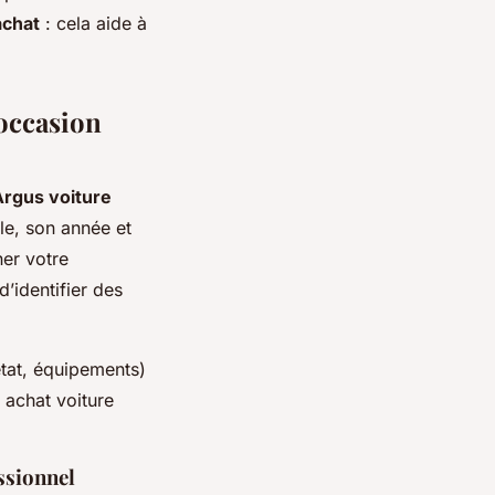
achat
: cela aide à
'occasion
Argus voiture
le, son année et
ner votre
’identifier des
état, équipements)
 achat voiture
ssionnel