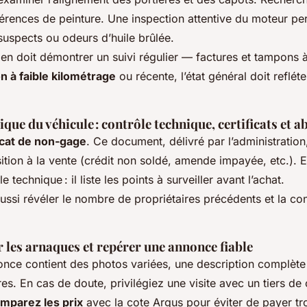
fférences de peinture. Une inspection attentive du moteur p
 suspects ou odeurs d’huile brûlée.
tien doit démontrer un suivi régulier — factures et tampons à
n à faible kilométrage
ou récente, l’état général doit refléte
rique du véhicule : contrôle technique, certificats et 
icat de non-gage
. Ce document, délivré par l’administratio
ition à la vente (crédit non soldé, amende impayée, etc.). E
 technique : il liste les points à surveiller avant l’achat.
 aussi révéler le nombre de propriétaires précédents et la 
les arnaques et repérer une annonce fiable
nonce contient des photos variées, une description complète
es. En cas de doute, privilégiez une visite avec un tiers de
mparez les prix
avec la cote Argus pour éviter de payer tr