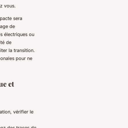
ez vous.
mpacte sera
tage de
s électriques ou
ité de
er la transition.
tionales pour ne
ue et
tion, vérifier le
ez des traces de