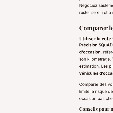
Négociez seuleme
rester serein et à
Comparer les
Utiliser la cote
Précision SQuAD 
d'occasion
, réfé
son kilométrage. V
estimation. Les p
véhicules d’occ
Comparer des voit
limite le risque 
occasion pas che
Conseils pour n