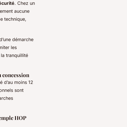
écurité
. Chez un
ralement aucune
le technique,
 d’une démarche
miter les
a tranquillité
u concession
é d’au moins 12
onnels sont
arches
exemple HOP