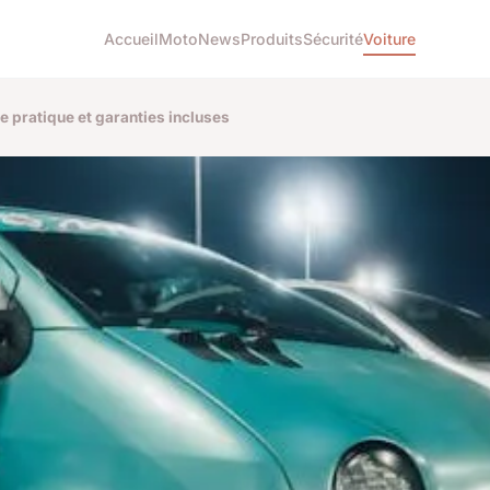
Accueil
Moto
News
Produits
Sécurité
Voiture
e pratique et garanties incluses