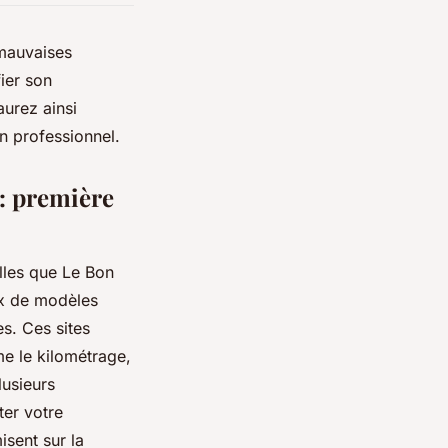
 mauvaises
fier son
aurez ainsi
n professionnel.
 : première
elles que Le Bon
ix de modèles
es. Ces sites
me le kilométrage,
lusieurs
ter votre
isent sur la