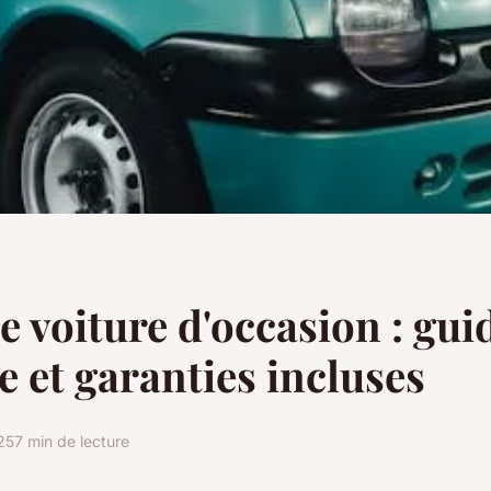
e voiture d'occasion : gui
e et garanties incluses
25
7 min de lecture