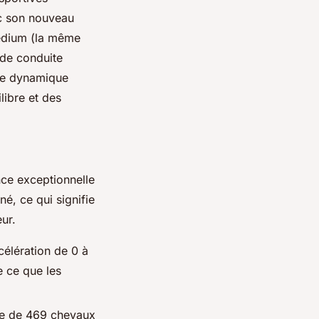
ec son nouveau
Medium (la même
 de conduite
nce dynamique
libre et des
nce exceptionnelle
né, ce qui signifie
ur.
élération de 0 à
 ce que les
nce de 469 chevaux