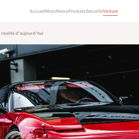
Accueil
Moto
News
Produits
Sécurité
Voiture
 réalité d'aujourd'hui