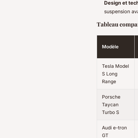
Design et tec
suspension av
Tableau compara
Modèle
Tesla Model
S Long
Range
Porsche
Taycan
Turbo S
Audi e-tron
GT