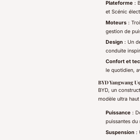
Plateforme
: 
et Scénic élect
Moteurs
: Tro
gestion de pu
Design
: Un de
conduite inspi
Confort et te
le quotidien, 
BYD Yangwang U
BYD, un construc
modèle ultra haut
Puissance
: D
puissantes du
Suspension
: 