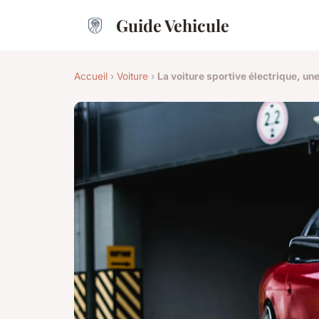
Guide Vehicule
Accueil
›
Voiture
›
La voiture sportive électrique, une