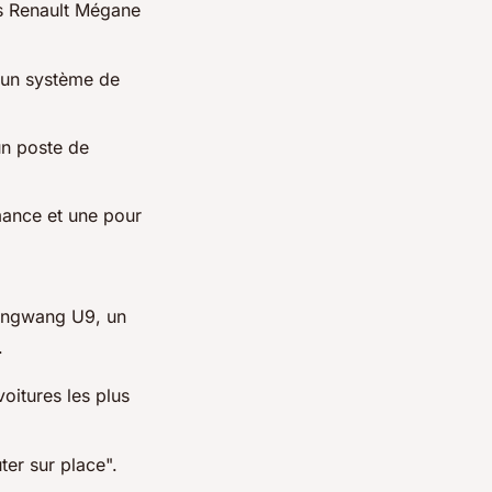
s Renault Mégane
c un système de
un poste de
mance et une pour
Yangwang U9, un
.
oitures les plus
ter sur place".