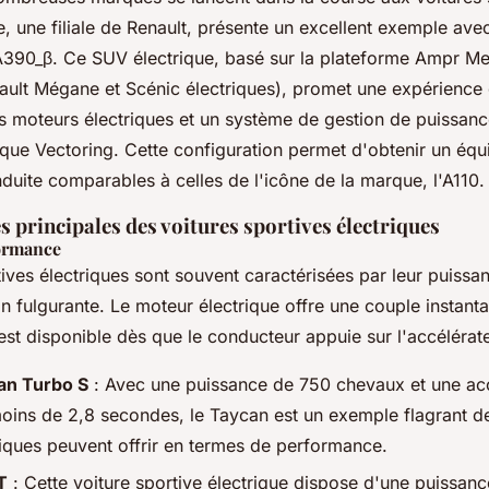
ne, une filiale de Renault, présente un excellent exemple av
 A390_β. Ce SUV électrique, basé sur la plateforme Ampr 
ault Mégane et Scénic électriques), promet une expérience
is moteurs électriques et un système de gestion de puissa
rque Vectoring
. Cette configuration permet d'obtenir un équi
duite comparables à celles de l'icône de la marque, l'A110.
s principales des voitures sportives électriques
formance
tives électriques sont souvent caractérisées par leur puissa
on fulgurante. Le moteur électrique offre une couple instanta
est disponible dès que le conducteur appuie sur l'accélérate
an Turbo S
: Avec une puissance de 750 chevaux et une acc
ins de 2,8 secondes, le Taycan est un exemple flagrant de
iques peuvent offrir en termes de performance.
T
: Cette voiture sportive électrique dispose d'une puissa