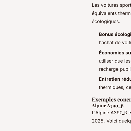
Les voitures spor
équivalents therm
écologiques.
Bonus écolog
l'achat de voit
Économies sur
utiliser que l
recharge publi
Entretien rédu
thermiques, ce
Exemples concre
Alpine A390_β
L'Alpine A390_β e
2025. Voici quelq