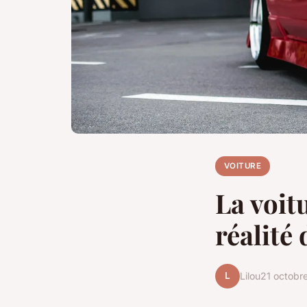
VOITURE
La voit
réalité
L
Lilou
21 octobr