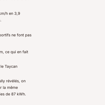
km/h en 3,9
.
portifs ne font pas
, ce qui en fait
 le Taycan
lly révélés, on
ur la même
ries de 87 kWh.