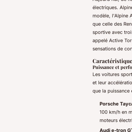
électriques. Alpi
modèle, l'Alpine
que celle des Ren
sportive avec tro
appelé
Active To
sensations de con
Caractéristique
Puissance et per
Les voitures spor
et leur accélérati
que la puissance 
Porsche Tayc
100 km/h en mo
moteurs électr
Audi e-tron G