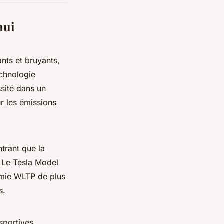
hui
nts et bruyants,
echnologie
ssité dans un
r les émissions
trant que la
 Le Tesla Model
omie WLTP de plus
s.
sportives