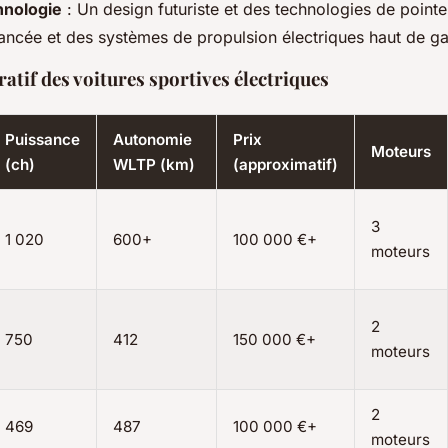
hnologie
: Un design futuriste et des technologies de poin
ancée et des systèmes de propulsion électriques haut de 
tif des voitures sportives électriques
Puissance
Autonomie
Prix
Moteurs
(ch)
WLTP (km)
(approximatif)
3
1 020
600+
100 000 €+
moteurs
2
750
412
150 000 €+
moteurs
2
469
487
100 000 €+
moteurs