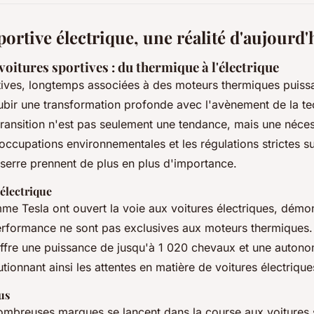
portive électrique, une réalité d'aujourd'
voitures sportives : du thermique à l'électrique
tives, longtemps associées à des moteurs thermiques puissa
subir une transformation profonde avec l'avènement de la t
 transition n'est pas seulement une tendance, mais une néce
ccupations environnementales et les régulations strictes su
 serre prennent de plus en plus d'importance.
'électrique
 Tesla ont ouvert la voie aux voitures électriques, démon
erformance ne sont pas exclusives aux moteurs thermiques.
offre une puissance de jusqu'à 1 020 chevaux et une auton
ionnant ainsi les attentes en matière de voitures électrique
us
ombreuses marques se lancent dans la course aux voitures 